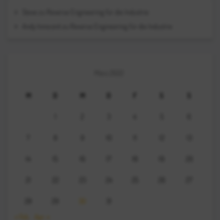
Steve
zu
Reverse Engineering für die Industrie
Andy Innocent
zu
Reverse Engineering für die Industrie
März 2022
M
D
M
D
F
S
S
1
2
3
4
5
6
7
8
9
10
11
12
13
14
15
16
17
18
19
20
21
22
23
24
25
26
27
28
29
30
31
« Feb.
Apr. »