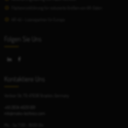
Flächenrückführung für reduzierte Größen von AR-Daten
AR-4U - Lizenzpartner für Europa
Folgen Sie Uns
Kontaktiere Uns
Venloer Str, 79, 47638 Straelen, Germany
+49 2834 4629 681
mk@mako-technics.com
Mo - Sa: 7:00 - 18:00 Uhr