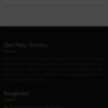
Über Mako-Technics
Die Mako GmbH aus Deutschland vertreibt mit Ihrem Partner Speedy
Brilliant Ltd. aus HongKong weltweit Waren und Dienstleistungen. Mit einem
ausgezeichneten Netzwerk und exzellenten Kontakten garantiert mako-
technics Ihnen so höchste Qualität an reverse-engineering Diensten zu
äusserst attraktiven Konditionen.
Neuigkeiten
Reverse Engineering von Mako-Technics